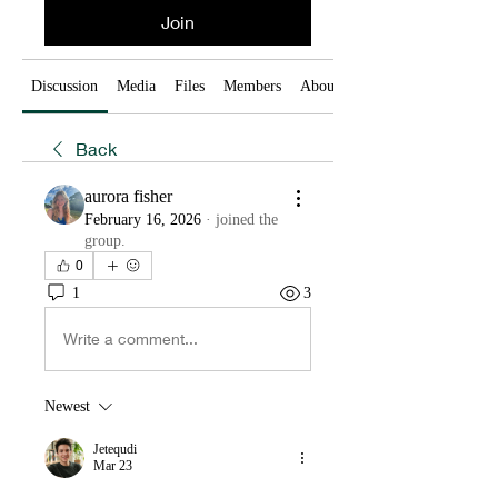
Join
Discussion
Media
Files
Members
About
Back
aurora fisher
February 16, 2026
·
joined the
group.
0
1
3
Write a comment...
Newest
Jetequdi
Mar 23